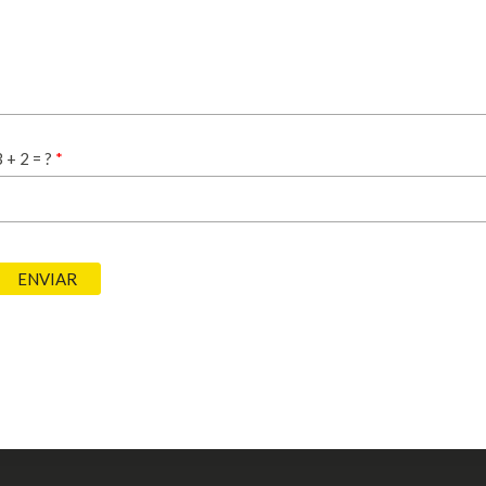
3 + 2 = ?
*
ENVIAR